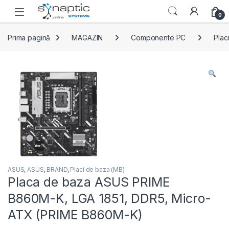
Skip to navigation
Skip to content
Open
0
Prima pagină
MAGAZIN
Componente PC
Plac
ASUS
,
ASUS
,
BRAND
,
Placi de baza (MB)
Placa de baza ASUS PRIME
B860M-K, LGA 1851, DDR5, Micro-
ATX (PRIME B860M-K)