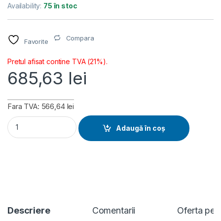
Availability:
75 în stoc
Compara
Favorite
Pretul afisat contine TVA (21%).
685,63
lei
Fara TVA: 566,64 lei
Placa de baza ASUS PRIME B860M-K, LGA 1851, DDR5, Micro
Adaugă în coș
Descriere
Comentarii
Oferta per