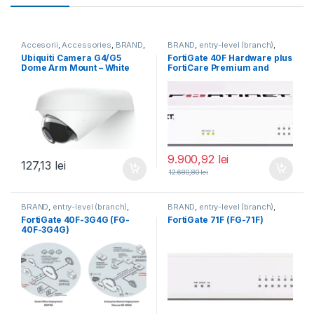
Accesorii
,
Accessories
,
BRAND
,
BRAND
,
entry-level (branch)
,
For Cameras
,
Ubiquiti
,
Unifi
FortiGate
,
FortiGate 40F
,
Ubiquiti Camera G4/G5
FortiGate 40F Hardware plus
Fortinet
,
Fortinet
,
Dome Arm Mount – White
FortiCare Premium and
Router&Firewall
(UACC-G4-Dome-Arm
FortiGuard Enterprise
Mount)
Protection 3 ani (FG-40F-
BDL-809-36)
9.900,92
lei
127,13
lei
12.680,80
lei
BRAND
,
entry-level (branch)
,
BRAND
,
entry-level (branch)
,
FortiGate
,
FortiGate 40F-3G4G
,
FortiGate
,
FortiGate 71F
,
FortiGate 40F-3G4G (FG-
FortiGate 71F (FG-71F)
Fortinet
,
Fortinet
,
Fortinet
,
Fortinet
,
40F-3G4G)
Router&Firewall
Router&Firewall