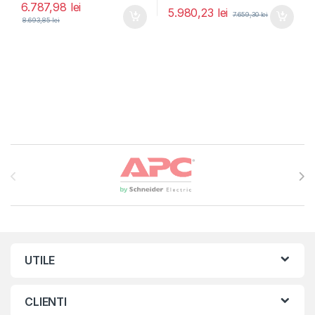
6.787,98
lei
5.980,23
lei
7.659,30
lei
8.693,85
lei
Brands Carousel
UTILE
CLIENTI