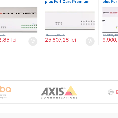
plus FortiCare Premium
plus Fo
and FortiGuard Enterprise
and Fort
Protection 5 ani (FG-71F-
Protecti
BDL-809-60)
BDL-80
35
lei
32.797,05
lei
12.680,8
2,85
lei
25.607,28
lei
9.900