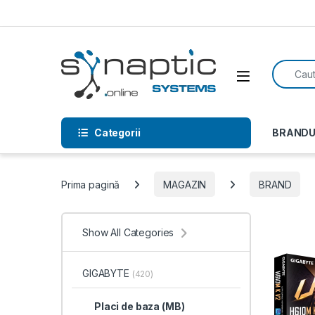
Skip to navigation
Skip to content
Search f
Open
Categorii
BRANDU
Prima pagină
MAGAZIN
BRAND
Show All Categories
GIGABYTE
(420)
Placi de baza (MB)