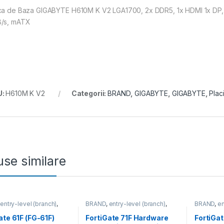
ca de Baza GIGABYTE H610M K V2 LGA1700, 2x DDR5, 1x HDMI 1x DP, 1x 
/s, mATX
U:
H610M K V2
Categorii:
BRAND
,
GIGABYTE
,
GIGABYTE
,
Plac
se similare
,
entry-level (branch)
,
BRAND
,
entry-level (branch)
,
BRAND
,
en
te
,
FortiGate 61F
,
Fortinet
,
FortiGate
,
FortiGate 71F
,
Fortinet
,
FortiGate
,
,
Router&Firewall
Fortinet
,
Router&Firewall
Fortinet
,
F
ate 61F (FG-61F)
FortiGate 71F Hardware
FortiGa
Router&Fi