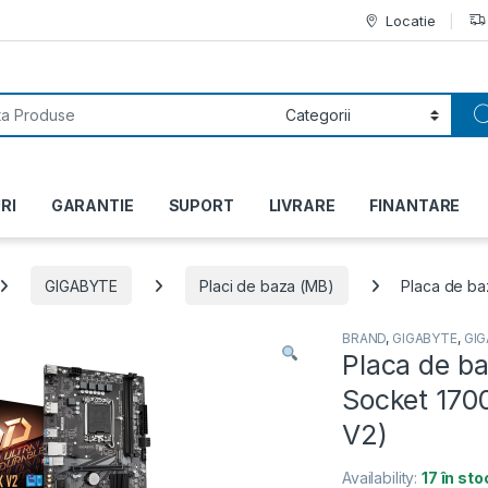
Locatie
or:
RI
GARANTIE
SUPORT
LIVRARE
FINANTARE
GIGABYTE
Placi de baza (MB)
Placa de ba
BRAND
,
GIGABYTE
,
GI
Placa de b
Socket 170
V2)
Availability:
17 în sto