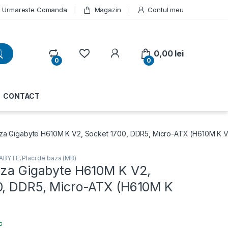
Urmareste Comanda
Magazin
Contul meu
My Account
0,00
lei
0
0
CONTACT
za Gigabyte H610M K V2, Socket 1700, DDR5, Micro-ATX (H610M K 
GABYTE
,
Placi de baza (MB)
aza Gigabyte H610M K V2,
0, DDR5, Micro-ATX (H610M K
c