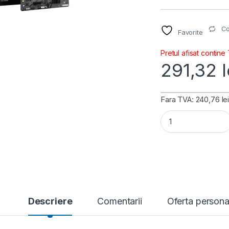
C
Favorite
Pretul afisat contine
291,32
l
Fara TVA: 240,76 le
Placa de baza Gig
Descriere
Comentarii
Oferta persona