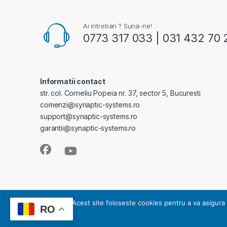
Ai intrebari ? Suna-ne!
0773 317 033 | 031 432 70 
Informatii contact
str. col. Corneliu Popeia nr. 37, sector 5, Bucuresti
comenzi@synaptic-systems.ro
support@synaptic-systems.ro
garantii@synaptic-systems.ro
SYNAPTIC SYSTEMS - este operator de date cu caracter pe
Acest site foloseste cookies pentru a va asigura 
RO
Copyright 2008-2023 © SYNAPTIC SYSTEMS | Toate dre