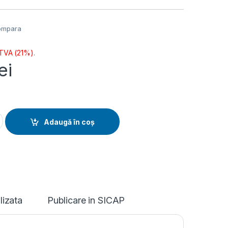
ompara
 TVA (21%).
ei
i
abyte H610M K V2, Socket 1700, DDR5, Micro-ATX (H610M K V2) 
Adaugă în coș
lizata
Publicare in SICAP