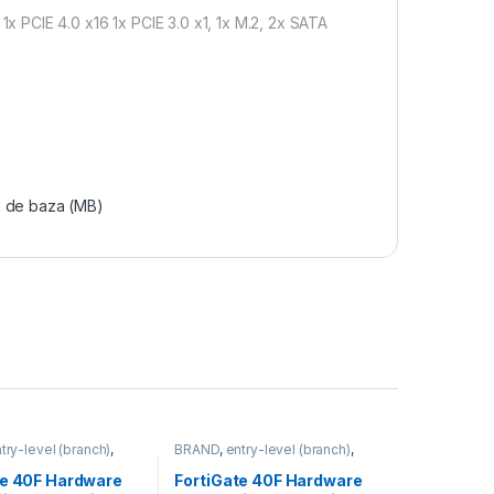
PCIE 4.0 x16 1x PCIE 3.0 x1, 1x M.2, 2x SATA
i de baza (MB)
try-level (branch)
,
BRAND
,
entry-level (branch)
,
FortiGate 40F
,
FortiGate
,
FortiGate 40F
,
ortinet
,
Fortinet
,
Fortinet
,
te 40F Hardware
FortiGate 40F Hardware
rewall
Router&Firewall