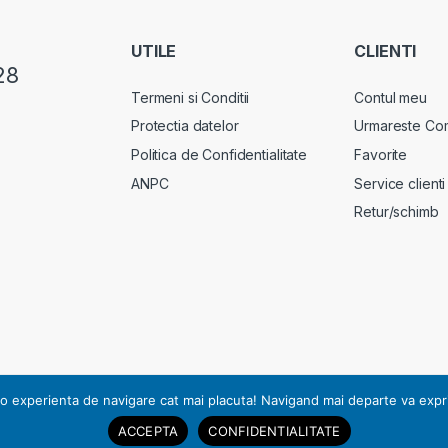
UTILE
CLIENTI
28
Termeni si Conditii
Contul meu
Protectia datelor
Urmareste Co
Politica de Confidentialitate
Favorite
ANPC
Service clienti
Retur/schimb
rsonal, notificarea nr. 17178 din 13.07.2010.
o experienta de navigare cat mai placuta! Navigand mai departe va exprimat
ACCEPTA
CONFIDENTIALITATE
pturile rezervate | RO23504970 | J2008004760405.