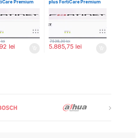
rtiCare Premium
plus FortiCare Premium
iGuard Enterprise
and FortiGuard Enterprise
on 3 ani (FG-40F-
Protection 1 an (FG-40F-
9-36)
BDL-809-12)
0
lei
7.538,30
lei
,92
lei
5.885,75
lei