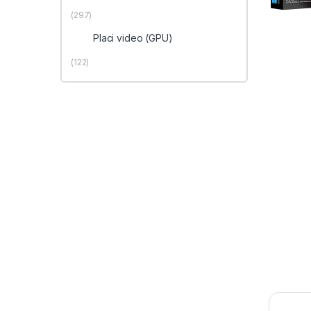
(297)
Placi video (GPU)
(122)