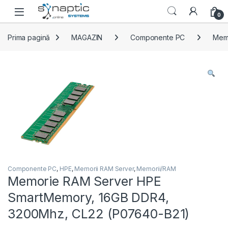
Skip to navigation
Skip to content
Open
0
Prima pagină
MAGAZIN
Componente PC
Mem
Componente PC
,
HPE
,
Memorii RAM Server
,
Memorii/RAM
Memorie RAM Server HPE
SmartMemory, 16GB DDR4,
3200Mhz, CL22 (P07640-B21)