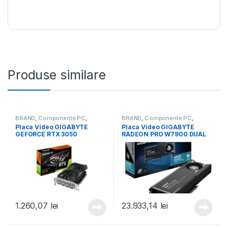
Produse similare
BRAND
,
Componente PC
,
BRAND
,
Componente PC
,
Gigabyte
,
GIGABYTE
,
Placi video
Gigabyte
,
GIGABYTE
,
Placi video
Placa Video GIGABYTE
Placa Video GIGABYTE
(GPU)
,
Placi video/GPU
(GPU)
,
Placi video/GPU
GEFORCE RTX 3050
RADEON PRO W7900 DUAL
WINDFORCE OC 6GB GDDR6
SLOT AI TOP 48GB GDDR6
96 bit, 2x DP 2x HDMI (GV-
384 bit, PCIE 4.0, 3x DP 1x
N3050WF2OC-6GD)
mini DP (W7900 AI TOP 48G)
1.260,07
lei
23.933,14
lei