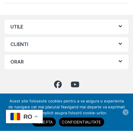
UTILE
CLIENTI
ORAR
Acest site foloseste cookies pentru a va asigura o experienta
Ai intrebari ? Suna-ne!
de navigare cat mai placuta! Navigand mai departe va exprimati
0773 317 033 | 031
acordul implicit asupra folosirii cookie-urilor.
ai nevoie de ajutor?
RO
432 70 28
ACCEPTA
CONFIDENTIALITATE