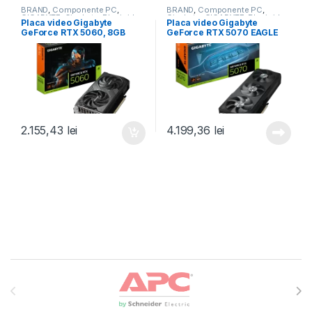
BRAND
,
Componente PC
,
BRAND
,
Componente PC
,
GIGABYTE
,
Gigabyte
,
Placi video
Gigabyte
,
GIGABYTE
,
Placi video
Placa video Gigabyte
Placa video Gigabyte
(GPU)
,
Placi video/GPU
(GPU)
,
Placi video/GPU
GeForce RTX 5060, 8GB
GeForce RTX 5070 EAGLE
GDDR7, PCI Express 5.0,
OC SFF, 12GB GDDR7, PCI
128-bit (GV-N5060WF2MAX
Express 5.0, 192bit (GV-
OC-8GD)
N5070EAGLE OC-12GD)
2.155,43
lei
4.199,36
lei
Brands Carousel