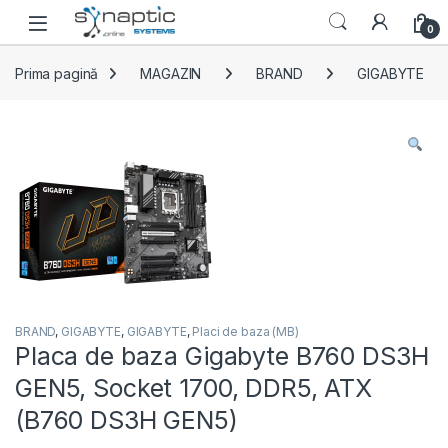
Skip to navigation
Skip to content
Open
0
Prima pagină
MAGAZIN
BRAND
GIGABYTE
BRAND
,
GIGABYTE
,
GIGABYTE
,
Placi de baza (MB)
Placa de baza Gigabyte B760 DS3H
GEN5, Socket 1700, DDR5, ATX
(B760 DS3H GEN5)