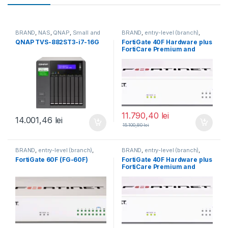
BRAND
,
NAS
,
QNAP
,
Small and
BRAND
,
entry-level (branch)
,
Midsize Business
,
Tower QNAP
FortiGate
,
FortiGate 40F
,
QNAP TVS-882ST3-i7-16G
FortiGate 40F Hardware plus
NAS
Fortinet
,
Fortinet
,
FortiCare Premium and
Router&Firewall
FortiGuard Unified Threat
Protection (UTP) 5 ani (FG-
40F-BDL-950-60)
11.790,40
lei
14.001,46
lei
15.100,80
lei
BRAND
,
entry-level (branch)
,
BRAND
,
entry-level (branch)
,
FortiGate
,
FortiGate 60F
,
FortiGate
,
FortiGate 40F
,
FortiGate 60F (FG-60F)
FortiGate 40F Hardware plus
Fortinet
,
Fortinet
,
Fortinet
,
Fortinet
,
FortiCare Premium and
Router&Firewall
Router&Firewall
FortiGuard Enterprise
Protection 5 ani (FG-40F-
BDL-809-60)