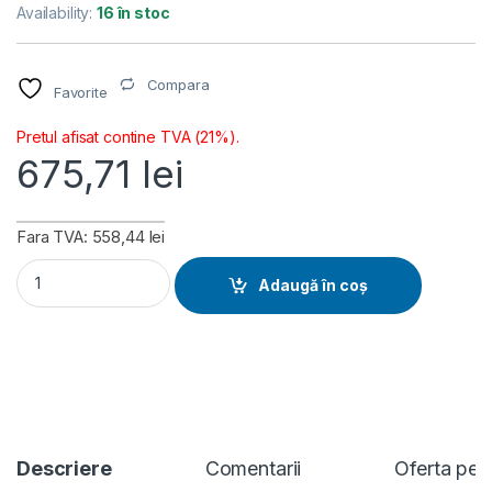
Availability:
16 în stoc
Compara
Favorite
Pretul afisat contine TVA (21%).
675,71
lei
Fara TVA: 558,44 lei
Placa de baza Gigabyte B760 DS3H GEN5, Socket 1700, DDR5
Adaugă în coș
Descriere
Comentarii
Oferta per