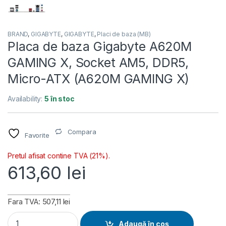
BRAND
,
GIGABYTE
,
GIGABYTE
,
Placi de baza (MB)
Placa de baza Gigabyte A620M
GAMING X, Socket AM5, DDR5,
Micro-ATX (A620M GAMING X)
Availability:
5 în stoc
Compara
Favorite
Pretul afisat contine TVA (21%).
613,60
lei
Fara TVA: 507,11 lei
Placa de baza Gigabyte A620M GAMING X, Socket AM5, DDR
Adaugă în coș