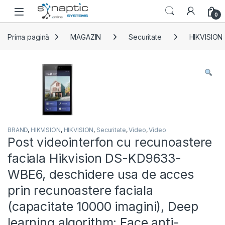
Skip to navigation
Skip to content
Open
0
Prima pagină
MAGAZIN
Securitate
HIKVISION
BRAND
,
HIKVISION
,
HIKVISION
,
Securitate
,
Video
,
Video
Post videointerfon cu recunoastere
faciala Hikvision DS-KD9633-
WBE6, deschidere usa de acces
prin recunoastere faciala
(capacitate 10000 imagini), Deep
learning algorithm: Face anti-