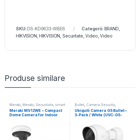
SKU:
DS-KD9633-WBE6
Categorii:
BRAND
,
HIKVISION
,
HIKVISION
,
Securitate
,
Video
,
Video
Produse similare
Meraki
,
Meraki
,
Securitate
,
smart
Bullet
,
Camera Security
,
cameras
Securitate
,
Ubiquiti
,
Ubiquiti
,
Meraki MV12WE – Compact
Ubiquiti Camera G5 Bullet –
Unifi
Dome Camera for Indoor
3-Pack / White (UVC-G5-
Security
Bullet-3)