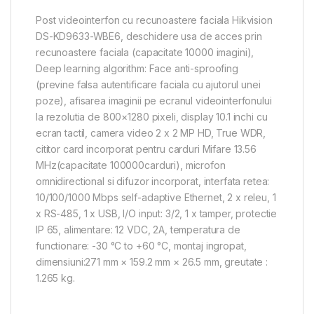
Post videointerfon cu recunoastere faciala Hikvision
DS-KD9633-WBE6, deschidere usa de acces prin
recunoastere faciala (capacitate 10000 imagini),
Deep learning algorithm: Face anti-sproofing
(previne falsa autentificare faciala cu ajutorul unei
poze), afisarea imaginii pe ecranul videointerfonului
la rezolutia de 800×1280 pixeli, display 10.1 inchi cu
ecran tactil, camera video 2 x 2 MP HD, True WDR,
cititor card incorporat pentru carduri Mifare 13.56
MHz(capacitate 100000carduri), microfon
omnidirectional si difuzor incorporat, interfata retea:
10/100/1000 Mbps self-adaptive Ethernet, 2 x releu, 1
x RS-485, 1 x USB, I/O input: 3/2, 1 x tamper, protectie
IP 65, alimentare: 12 VDC, 2A, temperatura de
functionare: -30 °C to +60 °C, montaj ingropat,
dimensiuni:271 mm × 159.2 mm × 26.5 mm, greutate :
1.265 kg.