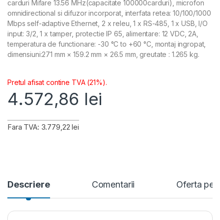
carduri Mifare 13.56 MHz(capacitate 100000carduri), microfon
omnidirectional si difuzor incorporat, interfata retea: 10/100/1000
Mbps self-adaptive Ethernet, 2 x releu, 1 x RS-485, 1 x USB, I/O
input: 3/2, 1 x tamper, protectie IP 65, alimentare: 12 VDC, 2A,
temperatura de functionare: -30 °C to +60 °C, montaj ingropat,
dimensiuni:271 mm × 159.2 mm × 26.5 mm, greutate : 1.265 kg.
Pretul afisat contine TVA (21%).
4.572,86
lei
Fara TVA: 3.779,22 lei
Descriere
Comentarii
Oferta per