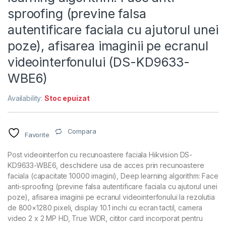
sproofing (previne falsa
autentificare faciala cu ajutorul unei
poze), afisarea imaginii pe ecranul
videointerfonului (DS-KD9633-
WBE6)
Availability:
Stoc epuizat
Compara
Favorite
Post videointerfon cu recunoastere faciala Hikvision DS-
KD9633-WBE6, deschidere usa de acces prin recunoastere
faciala (capacitate 10000 imagini), Deep learning algorithm: Face
anti-sproofing (previne falsa autentificare faciala cu ajutorul unei
poze), afisarea imaginii pe ecranul videointerfonului la rezolutia
de 800×1280 pixeli, display 10.1 inchi cu ecran tactil, camera
video 2 x 2 MP HD, True WDR, cititor card incorporat pentru